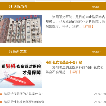
01
医院简介
MORE+
洛阳阳光医院，是目前为止洛阳市内
规模大、品质卓越的现代化男科医院，医
院集医疗、科研、预防...
【详细】
02
最新文章
MORE+
洛阳包皮包茎会不会引起
洛阳哪里的医院男科好?洛阳包皮包
茎会不会引起...
【详细】
洛阳治疗阳痿的方法是什么?
26-07-30
洛阳男性包皮包茎要如何检查
26-07-29