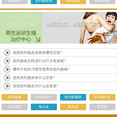
射精障碍
前列腺疾病
前列腺炎
前列腺增生
洛阳前列腺炎发病有哪些症状?
前列腺炎怎样进行治疗才有效呢?
哪些不良的习惯导致男性前列腺痛?
急性前列腺炎有什么症状?
洛阳前列腺炎为什么会复发?
前列腺痛
前列腺肥大
前列腺囊肿
前列腺钙化
生殖感染
龟头炎
睾丸炎
尿道炎