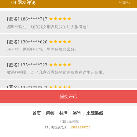
04
网友评论
MORE+
★★★★★
[匿名] 186*****717
感谢张医生，现在我女朋友对我的功夫很满意!
★★★★★
[匿名] 130*****626
还不错，医院很大气，里面环境非常好。
★★★★★
[匿名] 135*****223
效果很明显，走了几家没看好的前列腺炎在这里开始果。
★★★★★
[匿名] 135*****223
呵呵，就是屌，你们医院护士穿着挺漂亮的。
提交评论
★★★★★
[匿名] 155*****941
首页
|
问答
|
挂号
|
咨询
|
来院路线
万主任果然名不虚传，好，挺亲近和严谨。
洛阳阳光医院
24小时热线电话：
15837940750
★★★★★
[匿名] 180*****290